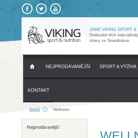
JSME VIKING SPORT &
Dodavatel těch nejkvalitně
stravy ze Skandinávie.
NEJPRODÁVANĚJŠÍ
SPORT A VÝŽIVA
KONTAKT
Domů
Wellness
Nejprodávanější
WELL