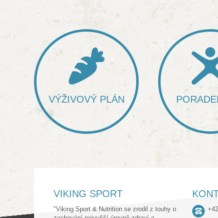
VÝŽIVOVÝ PLÁN
PORADE
VIKING SPORT
KONT
"Viking Sport & Nutrition se zrodil z touhy o
+42
zachování nejvyšší úrovně zdraví a