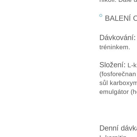
BALENÍ 
Dávkování
tréninkem.
Složení:
L-ka
(fosforečnan
sůl karboxyme
emulgátor
(h
Denní dávka