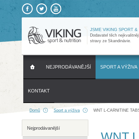
JSME VIKING SPORT &
Dodavatel těch nejkvalitně
stravy ze Skandinávie.
NEJPRODÁVANĚJŠÍ
SPORT A VÝŽIVA
KONTAKT
Domů
Sport a výživa
WNT L-CARNITINE TABS 
Nejprodávanější
WNT L