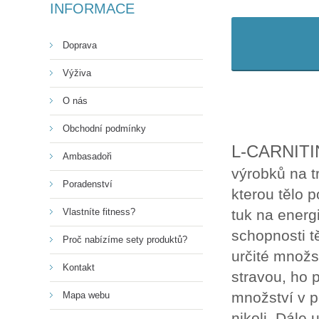
INFORMACE
Doprava
Výživa
O nás
Obchodní podmínky
L-CARNITI
Ambasadoři
výrobků na tr
Poradenství
kterou tělo 
Vlastníte fitness?
tuk na energ
schopnosti tě
Proč nabízíme sety produktů?
určité množst
Kontakt
stravou, ho 
množství v p
Mapa webu
nikoli. Dále