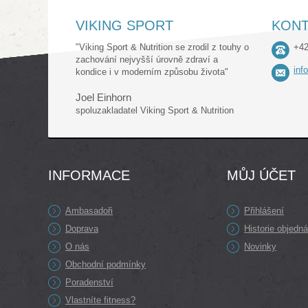
VIKING SPORT
KONT
"Viking Sport & Nutrition se zrodil z touhy o
+42
zachování nejvyšší úrovně zdraví a
inf
kondice i v moderním způsobu života"
Joel Einhorn
spoluzakladatel Viking Sport & Nutrition
INFORMACE
MŮJ ÚČET
Ambasadoři
Přihlášení
Doprava
Historie objedn
O nás
Novinky
Obchodní podmínky
Poradenství
Vlastníte fitness?