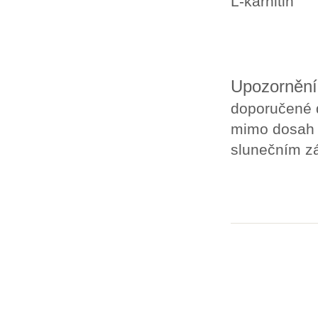
L-karniti
Upozornění
doporučené d
mimo dosah d
slunečním z