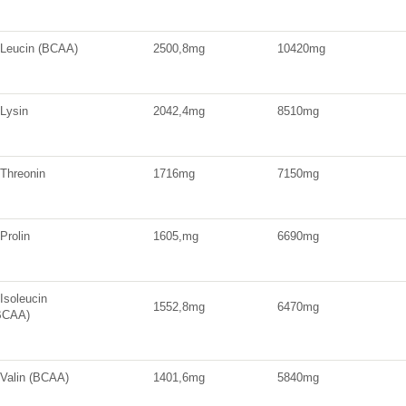
-Leucin (BCAA)
2500,8mg
10420mg
-Lysin
2042,4mg
8510mg
-Threonin
1716mg
7150mg
Prolin
1605,mg
6690mg
-Isoleucin
1552,8mg
6470mg
BCAA)
-Valin (BCAA)
1401,6mg
5840mg