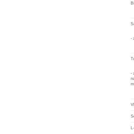
B
S
-
T
- 
n
m
V
S
L