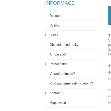
INFORMACE
Doprava
Výživa
O nás
T
V
Obchodní podmínky
j
d
i
Ambasadoři
Poradenství
Vlastníte fitness?
Proč nabízíme sety produktů?
Kontakt
Mapa webu