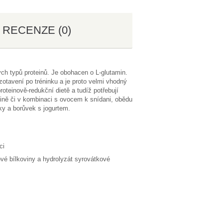
RECENZE (0)
ých typů proteinů. Je obohacen o L-glutamin.
zotavení po tréninku a je proto velmi vhodný
proteinově-redukční dietě a tudíž potřebují
ačině či v kombinaci s ovocem k snídani, obědu
lky a borůvek s jogurtem.
rci
kové bílkoviny a hydrolyzát syrovátkové