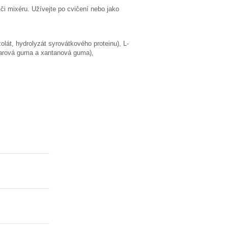
i mixéru. Užívejte po cvičení nebo jako
olát, hydrolyzát syrovátkového proteinu), L-
uarová guma a xantanová guma),