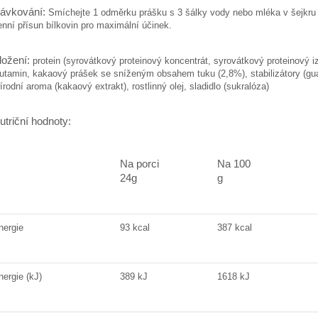
ávkování:
Smíchejte 1 odměrku prášku s 3 šálky vody nebo mléka v šejkru č
enní přísun bílkovin pro maximální účinek.
ložení:
protein (syrovátkový proteinový koncentrát, syrovátkový proteinový iz
lutamin, kakaový prášek se sníženým obsahem tuku (2,8%), stabilizátory (g
řírodní aroma (kakaový extrakt), rostlinný olej, sladidlo (sukralóza)
utriční hodnoty:
Na porci
Na 100
24g
g
nergie
93 kcal
387 kcal
nergie (kJ)
389 kJ
1618 kJ