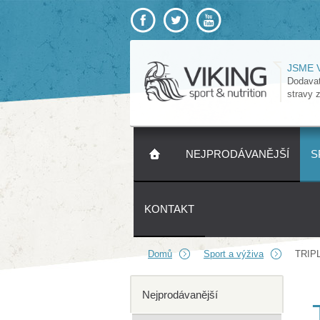
JSME 
Dodavat
stravy 
NEJPRODÁVANĚJŠÍ
S
KONTAKT
Domů
Sport a výživa
TRIPL
Nejprodávanější