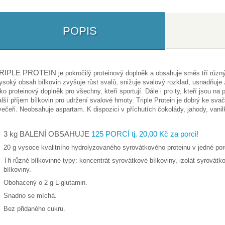
POPIS
RIPLE PROTEIN
je pokročilý proteinový doplněk a obsahuje směs tří různ
ysoký obsah bílkovin zvyšuje růst svalů, snižuje svalový rozklad, usnadňuje 
ako proteinový doplněk pro všechny, kteří sportují. Dále i pro ty, kteří jsou na 
alší příjem bílkovin pro udržení svalové hmoty. Triple Protein je dobrý ke sv
 večeři. Neobsahuje aspartam. K dispozici v příchutích čokolády, jahody, vani
3 kg BALENÍ OBSAHUJE
125 PORCÍ tj. 20,00 Kč za porci!
20 g vysoce kvalitního hydrolyzovaného syrovátkového proteinu v jedné po
Tři různé bílkovinné typy: koncentrát syrovátkové bílkoviny, izolát syrovát
bílkoviny.
Obohacený o 2 g L-glutamin.
Snadno se míchá.
Bez přidaného cukru.