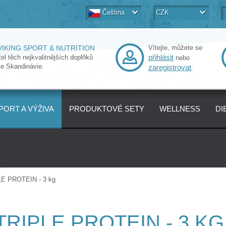
Čeština
CZK
VIKING SPORT & NUTRITION
Vítejte, můžete se
el těch nejkvalitnějších doplňků
přihlásit
nebo
ze Skandinávie.
zaregistrovat
.
PORT A VÝŽIVA
PRODUKTOVÉ SETY
WELLNESS
DI
E PROTEIN - 3 kg
TRIPLE PROTEIN - 3 KG