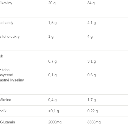
ílkoviny
20 g
84 g
acharidy
1,5 g
4.1 g
 z toho cukry
1 g
4 g
uk
0,7 g
3,1 g
z toho
asycené
0,1 g
0,6 g
astné kyseliny
láknina
0,4 g
1,7 g
odík
<0,1 g
0,22 g
-Glutamin
2000mg
8356mg