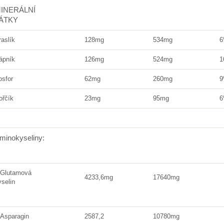
INERÁLNÍ
ÁTKY
raslík
128mg
534mg
ápník
126mg
524mg
1
osfor
62mg
260mg
ořčík
23mg
95mg
minokyseliny:
-Glutamová
4233,6mg
17640mg
yselin
-Asparagin
2587,2
10780mg