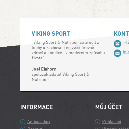
VIKING SPORT
KONT
"Viking Sport & Nutrition se zrodil z
+4
touhy o zachování nejvyšší úrovně
in
zdraví a kondice i v moderním způsobu
života"
Joel Einhorn
spoluzakladatel Viking Sport &
Nutrition
INFORMACE
MŮJ ÚČET
Ambasadoři
Přihlášení