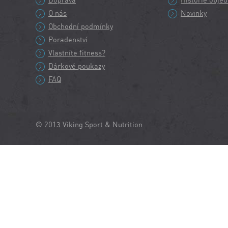
Doprava
Historie obje
O nás
Novinky
Obchodní podmínky
Poradenství
Vlastníte fitness?
Dárkové poukazy
FAQ
© 2013 Viking Sport & Nutrition