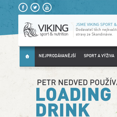
JSME VIKING SPORT &
Dodavatel těch nejkvali
stravy ze Skandinávie.
NEJPRODÁVANĚJŠÍ
SPORT A VÝŽIVA